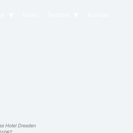
te
News
Termine
Kontakt
ess Hotel Dresden
 01067