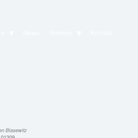
te
News
Termine
Kontakt
en Blasewitz
 01309