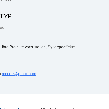
TYP
Office 365
Outlook Live
lub
Ihre Projekte vorzustellen, Synergieeffekte
an
mcpelz@gmail.com