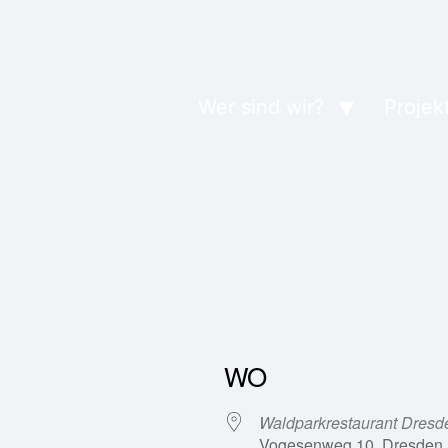
Wer sind wir?
Projek
WO
Waldparkrestaurant Dresd
Vogesenweg 10, Dresden,